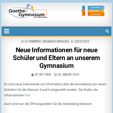
Goethegymnasium der Stadt Leipzig
voneinander, miteinander, füreinander
POSTED
ELTERNBRIEF
,
ORGANISATORISCHES
,
SJ 2022/2023
IN
Neue Informationen für neue
Schüler und Eltern an unserem
Gymnasium
FR. KÜTTNER
28. JANUAR 2022
Es sind neue Dokumente zur Information über die Anmeldung von neuen
Schülern für die Klassen 5 und 6 eingestellt worden. Sie finden die
Informationen
hier
.
Auch sind nun die Öffnungszeiten für die Anmeldung bekannt: