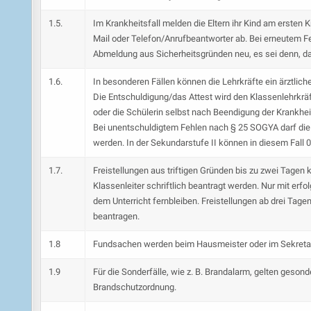
1.5.
Im Krankheitsfall melden die Eltern ihr Kind am ersten K
Mail oder Telefon/Anrufbeantworter ab. Bei erneutem F
Abmeldung aus Sicherheitsgründen neu, es sei denn, da
1.6.
In besonderen Fällen können die Lehrkräfte ein ärztlich
Die Entschuldigung/das Attest wird den Klassenlehrkrä
oder die Schülerin selbst nach Beendigung der Krankheit
Bei unentschuldigtem Fehlen nach § 25 SOGYA darf die 
werden. In der Sekundarstufe II können in diesem Fall
1.7.
Freistellungen aus triftigen Gründen bis zu zwei Tagen
Klassenleiter schriftlich beantragt werden. Nur mit erf
dem Unterricht fernbleiben. Freistellungen ab drei Tagen 
beantragen.
1.8
Fundsachen werden beim Hausmeister oder im Sekreta
1.9
Für die Sonderfälle, wie z. B. Brandalarm, gelten gesonde
Brandschutzordnung.