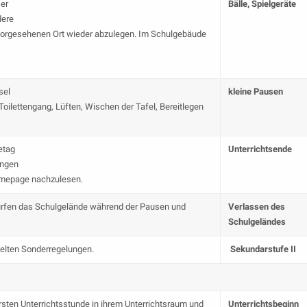
er
Bälle, Spielgeräte
dere
 vorgesehenen Ort wieder abzulegen. Im Schulgebäude
sel
kleine Pausen
Toilettengang, Lüften, Wischen der Tafel, Bereitlegen
etag
Unterrichtsende
ungen
Homepage nachzulesen.
dürfen das Schulgelände während der Pausen und
Verlassen des
Schulgeländes
gelten Sonderregelungen.
Sekundarstufe II
rsten Unterrichtsstunde in ihrem Unterrichtsraum und
Unterrichtsbeginn