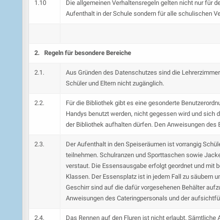
1.10
Die allgemeinen Verhaltensregeln gelten nicht nur für d
Aufenthalt in der Schule sondern für alle schulischen V
2. Regeln für besondere Bereiche
2.1.
Aus Gründen des Datenschutzes sind die Lehrerzimmer
Schüler und Eltern nicht zugänglich.
2.2.
Für die Bibliothek gibt es eine gesonderte Benutzerordn
Handys benutzt werden, nicht gegessen wird und sich di
der Bibliothek aufhalten dürfen. Den Anweisungen des Bi
2.3.
Der Aufenthalt in den Speiseräumen ist vorrangig Schül
teilnehmen. Schulranzen und Sporttaschen sowie Jack
verstaut. Die Essensausgabe erfolgt geordnet und mit 
Klassen. Der Essensplatz ist in jedem Fall zu säubern 
Geschirr sind auf die dafür vorgesehenen Behälter aufz
Anweisungen des Cateringpersonals und der aufsichtfü
2.4.
Das Rennen auf den Fluren ist nicht erlaubt. Sämtlich