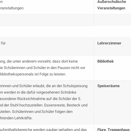
en
Außerschulische
eranstaltungen.
Veranstaltungen
 für
Lehrerzimmer
ung, die unter anderem vorsieht, dass dort keine
Bibliothek
e Schülerinnen und Schüler in den Pausen nicht vor
bliothekspersonals ist Folge zu leisten.
erinnen und Schüler erlaubt, die an der Schulspeisung
Speiseräume
en werden in die dafür vorgesehenen Schränke
besonderer Rücksichtnahme auf die Schüler der 5.
und der Stuhl hochzustellen. Essensreste, Besteck und
uteilen. Schülerinnen und Schüler folgen den
hrenden Lehrkräfte.
e Aufenthaltsbereiche werden sauber gehalten und das
Flure, Treppenhaus