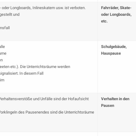
oder Longboards, Inlineskatern usw. ist verboten.
Fahrräder,
Skate-
estellt und
oder Longboards,
etc.
nsfall
lle
Schulgebäude,
äume
Hauspause
en
eeten etc.). Die Unterrichtsräume werden
nalisiert. In diesem Fall
 im
Verhaltensverstöße und Unfälle sind der Hofaufsicht
Verhalten in den
Pausen
m Vorklingeln des Pausenendes sind die Unterrichtsräume