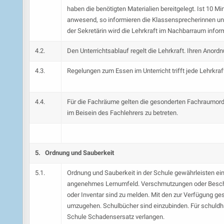
haben die benötigten Materialien bereitgelegt. Ist 10 M
anwesend, so informieren die Klassensprecherinnen un
der Sekretärin wird die Lehrkraft im Nachbarraum inform
4.2.
Den Unterrichtsablauf regelt die Lehrkraft. Ihren Anordn
4.3.
Regelungen zum Essen im Unterricht trifft jede Lehrkraft
4.4.
Für die Fachräume gelten die gesonderten Fachraumord
im Beisein des Fachlehrers zu betreten.
5. Ordnung und Sauberkeit
5.1.
Ordnung und Sauberkeit in der Schule gewährleisten ei
angenehmes Lernumfeld. Verschmutzungen oder Besch
oder Inventar sind zu melden. Mit den zur Verfügung ges
umzugehen. Schulbücher sind einzubinden. Für schuldha
Schule Schadensersatz verlangen.