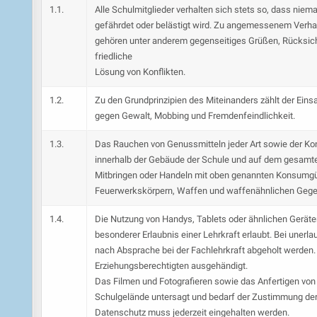
1.1.
Alle Schulmitglieder verhalten sich stets so, dass niem
gefährdet oder belästigt wird. Zu angemessenem Verha
gehören unter anderem gegenseitiges Grüßen, Rücksicht
friedliche
Lösung von Konflikten.
1.2.
Zu den Grundprinzipien des Miteinanders zählt der Eins
gegen Gewalt, Mobbing und Fremdenfeindlichkeit.
1.3.
Das Rauchen von Genussmitteln jeder Art sowie der Ko
innerhalb der Gebäude der Schule und auf dem gesamten
Mitbringen oder Handeln mit oben genannten Konsumgüte
Feuerwerkskörpern, Waffen und waffenähnlichen Gege
1.4.
Die Nutzung von Handys, Tablets oder ähnlichen Geräte
besonderer Erlaubnis einer Lehrkraft erlaubt. Bei uner
nach Absprache bei der Fachlehrkraft abgeholt werden. 
Erziehungsberechtigten ausgehändigt.
Das Filmen und Fotografieren sowie das Anfertigen vo
Schulgelände untersagt und bedarf der Zustimmung der 
Datenschutz muss jederzeit eingehalten werden.