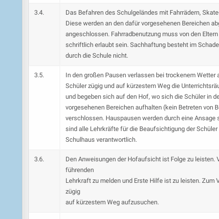
3.4.
Das Befahren des Schulgeländes mit Fahrrädern, Skate- 
Diese werden an den dafür vorgesehenen Bereichen abg
angeschlossen. Fahrradbenutzung muss von den Eltern
schriftlich erlaubt sein. Sachhaftung besteht im Schade
durch die Schule nicht.
3.5.
In den großen Pausen verlassen bei trockenem Wetter a
Schüler zügig und auf kürzestem Weg die Unterrichtsr
und begeben sich auf den Hof, wo sich die Schüler in d
vorgesehenen Bereichen aufhalten (kein Betreten von B
verschlossen. Hauspausen werden durch eine Ansage sig
sind alle Lehrkräfte für die Beaufsichtigung der Schüler
Schulhaus verantwortlich.
3.6.
Den Anweisungen der Hofaufsicht ist Folge zu leisten. 
führenden
Lehrkraft zu melden und Erste Hilfe ist zu leisten. Zu
zügig
auf kürzestem Weg aufzusuchen.