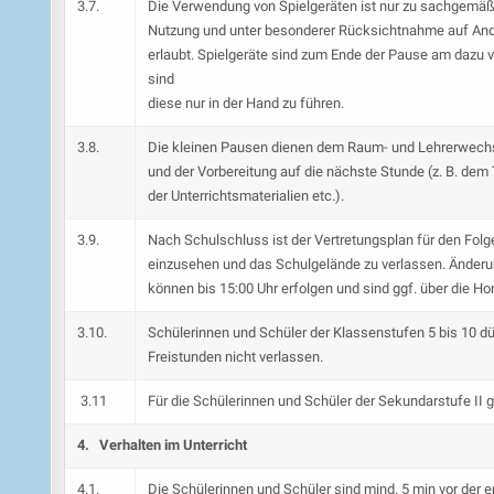
3.7.
Die Verwendung von Spielgeräten ist nur zu sachgemäß
Nutzung und unter besonderer Rücksichtnahme auf An
erlaubt. Spielgeräte sind zum Ende der Pause am dazu
sind
diese nur in der Hand zu führen.
3.8.
Die kleinen Pausen dienen dem Raum- und Lehrerwech
und der Vorbereitung auf die nächste Stunde (z. B. dem 
der Unterrichtsmaterialien etc.).
3.9.
Nach Schulschluss ist der Vertretungsplan für den Folg
einzusehen und das Schulgelände zu verlassen. Änder
können bis 15:00 Uhr erfolgen und sind ggf. über die 
3.10.
Schülerinnen und Schüler der Klassenstufen 5 bis 10 
Freistunden nicht verlassen.
3.11
Für die Schülerinnen und Schüler der Sekundarstufe II 
4. Verhalten im Unterricht
4.1.
Die Schülerinnen und Schüler sind mind. 5 min vor der e