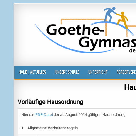
Goethegymnasium der Stadt Leipzi
voneinander, miteinander, füreinander
HOME | AKTUELLES
UNSERE SCHULE
UNTERRICHT
FÖRDERVERE
Ha
Vorläufige Hausordnung
Hier die
PDF-Datei
der ab August 2024 gültigen Hausordnung.
1. Allgemeine Verhaltensregeln