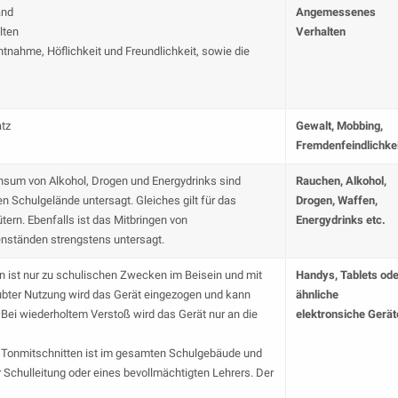
and
Angemessenes
lten
Verhalten
nahme, Höflichkeit und Freundlichkeit, sowie die
atz
Gewalt, Mobbing,
Fremdenfeindlichkei
nsum von Alkohol, Drogen und Energydrinks sind
Rauchen, Alkohol,
 Schulgelände untersagt. Gleiches gilt für das
Drogen, Waffen,
rn. Ebenfalls ist das Mitbringen von
Energydrinks etc.
nständen strengstens untersagt.
n ist nur zu schulischen Zwecken im Beisein und mit
Handys, Tablets ode
laubter Nutzung wird das Gerät eingezogen und kann
ähnliche
Bei wiederholtem Verstoß wird das Gerät nur an die
elektronsiche Gerät
n Tonmitschnitten ist im gesamten Schulgebäude und
Schulleitung oder eines bevollmächtigten Lehrers. Der