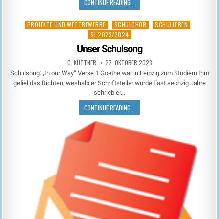
CONTINUE READING...
PROJEKTE UND WETTBEWERBE
SCHULCHOR
SCHULLEBEN
Posted
SJ 2023/2024
in
Unser Schulsong
C. KÜTTNER
22. OKTOBER 2023
Schulsong: „In our Way“ Verse 1 Goethe war in Leipzig zum Studiern Ihm
gefiel das Dichten, weshalb er Schriftsteller wurde Fast sechzig Jahre
schrieb er…
CONTINUE READING...