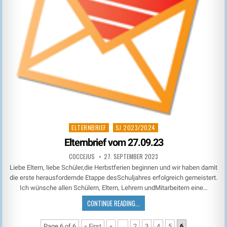
ELTERNBRIEF
SJ 2023/2024
Posted
in
Elternbrief vom 27.09.23
COCCEJUS
27. SEPTEMBER 2023
Liebe Eltern, liebe Schüler,die Herbstferien beginnen und wir haben damit
die erste herausfordernde Etappe desSchuljahres erfolgreich gemeistert.
Ich wünsche allen Schülern, Eltern, Lehrern undMitarbeitern eine…
CONTINUE READING...
Page 6 of 6
« First
«
...
2
3
4
5
6