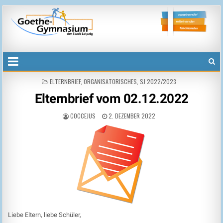
Goethegymnasium der Stadt Leipzig
voneinander, miteinander, füreinander
POSTED
ELTERNBRIEF
,
ORGANISATORISCHES
,
SJ 2022/2023
IN
Elternbrief vom 02.12.2022
COCCEJUS
2. DEZEMBER 2022
Liebe Eltern, liebe Schüler,