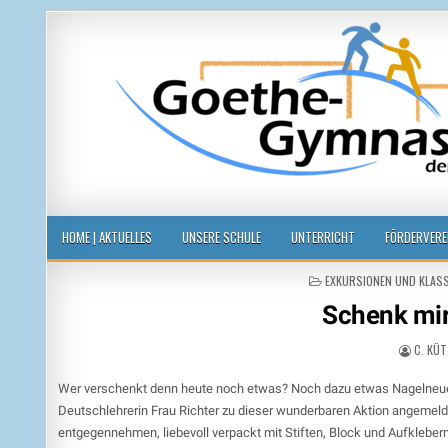
Goethegymnasium der Stadt Leipzi
voneinander, miteinander, füreinander
HOME | AKTUELLES
UNSERE SCHULE
UNTERRICHT
FÖRDERVERE
POSTED
EXKURSIONEN UND KLAS
IN
Schenk mir
C. KÜ
Wer verschenkt denn heute noch etwas? Noch dazu etwas Nagelneues? 
Deutschlehrerin Frau Richter zu dieser wunderbaren Aktion angem
entgegennehmen, liebevoll verpackt mit Stiften, Block und Aufklebern 