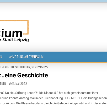
g
IN
ANMELDUNG AM GYMNASIUM
SENFAHRTEN
,
SCHULLEBEN
,
SJ 2021/2022
…eine Geschichte
TTNER
11. MAI 2022
Na die „Stiftung Lesen“!!! Die Klasse 5.2 hat sich gemeinsam mit ihrer
eldet und konnte Anfang Mai in der Buchhandlung HUBENDUBEL ein Buchgeschen
zur Aktion. Die Klasse hat dann gleich die Gelegenheit genutzt und in der erste