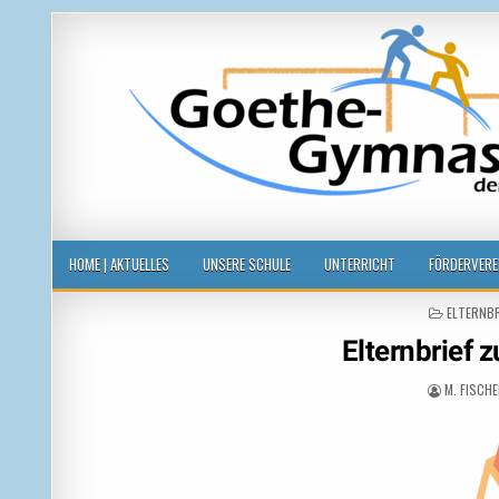
Goethegymnasium der Stadt Leipzi
voneinander, miteinander, füreinander
HOME | AKTUELLES
UNSERE SCHULE
UNTERRICHT
FÖRDERVERE
POSTED
ELTERNBR
IN
Elternbrief 
M. FISCH