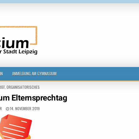
g
IN
ANMELDUNG AM GYMNASIUM
IEF
,
ORGANISATORISCHES
zum Elternsprechtag
ER
14. NOVEMBER 2019