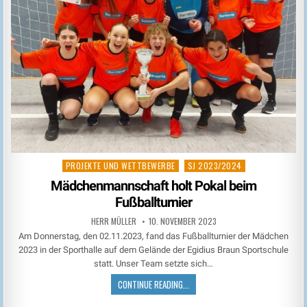
PROJEKTE UND WETTBEWERBE
SJ 2023/2024
Posted
in
Mädchenmannschaft holt Pokal beim
Fußballturnier
HERR MÜLLER
10. NOVEMBER 2023
Am Donnerstag, den 02.11.2023, fand das Fußballturnier der Mädchen
2023 in der Sporthalle auf dem Gelände der Egidius Braun Sportschule
statt. Unser Team setzte sich…
CONTINUE READING...