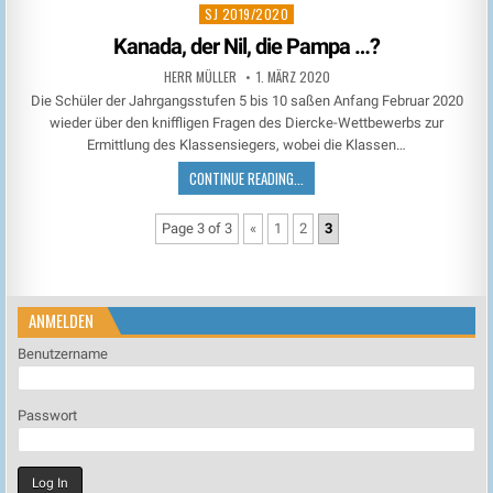
SJ 2019/2020
Posted
in
Kanada, der Nil, die Pampa …?
HERR MÜLLER
1. MÄRZ 2020
Die Schüler der Jahrgangsstufen 5 bis 10 saßen Anfang Februar 2020
wieder über den kniffligen Fragen des Diercke-Wettbewerbs zur
Ermittlung des Klassensiegers, wobei die Klassen…
CONTINUE READING...
Page 3 of 3
«
1
2
3
ANMELDEN
Benutzername
Passwort