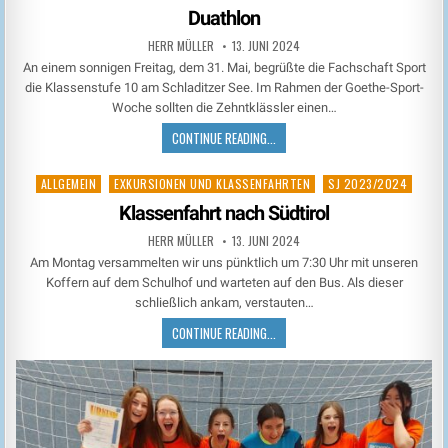
in
Duathlon
HERR MÜLLER
13. JUNI 2024
An einem sonnigen Freitag, dem 31. Mai, begrüßte die Fachschaft Sport
die Klassenstufe 10 am Schladitzer See. Im Rahmen der Goethe-Sport-
Woche sollten die Zehntklässler einen…
CONTINUE READING...
ALLGEMEIN
EXKURSIONEN UND KLASSENFAHRTEN
SJ 2023/2024
Posted
in
Klassenfahrt nach Südtirol
HERR MÜLLER
13. JUNI 2024
Am Montag versammelten wir uns pünktlich um 7:30 Uhr mit unseren
Koffern auf dem Schulhof und warteten auf den Bus. Als dieser
schließlich ankam, verstauten…
CONTINUE READING...