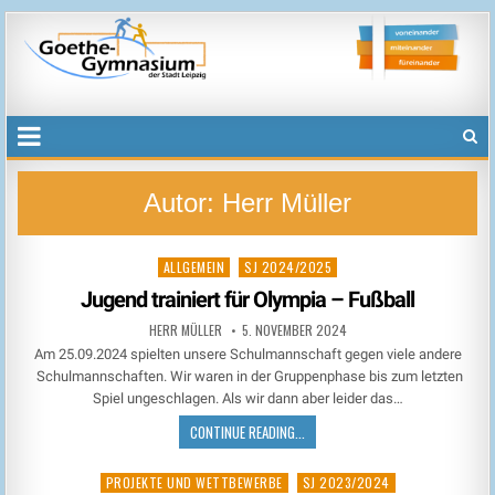
Goethegymnasium der Stadt Leipzig
voneinander, miteinander, füreinander
Autor:
Herr Müller
ALLGEMEIN
SJ 2024/2025
Posted
in
Jugend trainiert für Olympia – Fußball
HERR MÜLLER
5. NOVEMBER 2024
Am 25.09.2024 spielten unsere Schulmannschaft gegen viele andere
Schulmannschaften. Wir waren in der Gruppenphase bis zum letzten
Spiel ungeschlagen. Als wir dann aber leider das…
CONTINUE READING...
PROJEKTE UND WETTBEWERBE
SJ 2023/2024
Posted