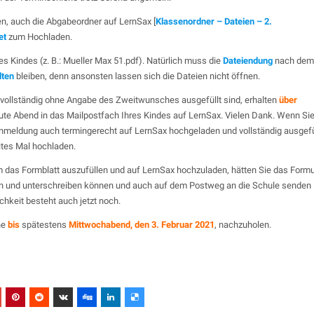
en, auch die Abgabeordner auf LernSax [
Klassenordner – Dateien – 2.
et
zum Hochladen.
es Kindes (z. B.: Mueller Max 51.pdf). Natürlich muss die
Dateiendung
nach dem
lten
bleiben, denn ansonsten lassen sich die Dateien nicht öffnen.
nvollständig ohne Angabe des Zweitwunsches ausgefüllt sind, erhalten
über
 heute Abend in das Mailpostfach Ihres Kindes auf LernSax. Vielen Dank. Wenn Si
e Anmeldung auch termingerecht auf LernSax hochgeladen und vollständig ausgefü
tes Mal hochladen.
um das Formblatt auszufüllen und auf LernSax hochzuladen, hätten Sie das Formu
n und unterschreiben können und auch auf dem Postweg an die Schule senden
hkeit besteht auch jetzt noch.
he
bis
spätestens
Mittwochabend, den 3. Februar 2021
, nachzuholen.