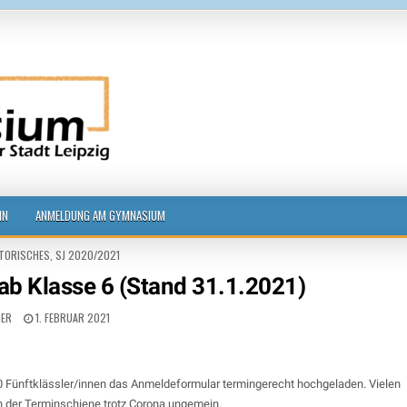
g
IN
ANMELDUNG AM GYMNASIUM
TORISCHES
,
SJ 2020/2021
ab Klasse 6 (Stand 31.1.2021)
HER
1. FEBRUAR 2021
40 Fünftklässler/innen das Anmeldeformular termingerecht hochgeladen. Vielen
ten der Terminschiene trotz Corona ungemein.