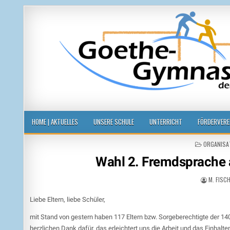
Goethegymnasium der Stadt Leipzi
voneinander, miteinander, füreinander
HOME | AKTUELLES
UNSERE SCHULE
UNTERRICHT
FÖRDERVERE
POSTED
ORGANISA
IN
Wahl 2. Fremdsprache 
M. FISC
Liebe Eltern, liebe Schüler,
mit Stand von gestern haben 117 Eltern bzw. Sorgeberechtigte der 1
herzlichen Dank dafür, das erleichtert uns die Arbeit und das Einhal