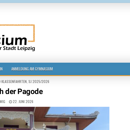
g
IN
ANMELDUNG AM GYMNASIUM
D KLASSENFAHRTEN
,
SJ 2025/2026
h der Pagode
EWIG
22. JUNI 2026