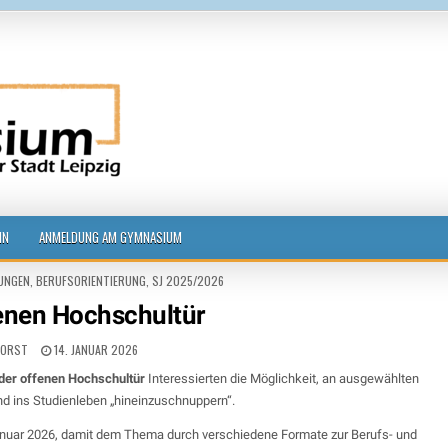
g
IN
ANMELDUNG AM GYMNASIUM
NGEN
,
BERUFSORIENTIERUNG
,
SJ 2025/2026
fenen Hochschultür
HORST
14. JANUAR 2026
der offenen Hochschultür
Interessierten die Möglichkeit, an ausgewählten
nd ins Studienleben „hineinzuschnuppern“.
anuar 2026, damit dem Thema durch verschiedene Formate zur Berufs- und