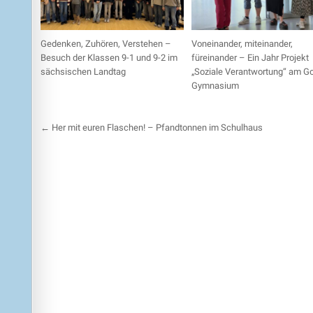
Gedenken, Zuhören, Verstehen –
Voneinander, miteinander,
Besuch der Klassen 9-1 und 9-2 im
füreinander – Ein Jahr Projekt
sächsischen Landtag
„Soziale Verantwortung“ am G
Gymnasium
Beitragsnavigation
← Her mit euren Flaschen! – Pfandtonnen im Schulhaus