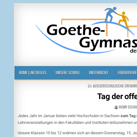
Goethegymnasium der Stadt Leipzi
voneinander, miteinander, füreinander
HOME | AKTUELLES
UNSERE SCHULE
UNTERRICHT
FÖRDERVERE
POSTED
AUSSERSCHULISCHE ERFAHRU
IN
Tag der of
ROMY EICH
Jedes Jahr im Januar bieten viele Hochschulen in Sachsen
zum Tag 
Lehrveranstaltungen in den Fakultäten und Instituten teilzunehmen u
Unsere Klassen 10 bis 12 widmen sich an diesem Donnerstag, 15. J