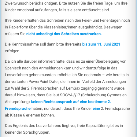
Zweitwunsch berücksichtigen. Bitte nutzen Sie die freien Tage, um Ihre
Kinder emotional aufzufangen, falls sie sehr enttäuscht sind.
Ihre Kinder erhalten das Schreiben nach den Feier- und Ferientagen noch
in Papierform über die Klassenleiter/innen ausgehändigt. Deswegen
müssen Sie
nicht unbedingt das Schreiben ausdrucken.
Die Kenntnisnahme soll dann bitte Ihrerseits
bis zum 11. Juni 2021
erfolgen.
Da ich alle darüber informiert hatte, dass es zu einer Überbelegung von
Spanisch nach den Anmeldungen kam und wir demzufolge in das
Losverfahren gehen mussten, möchte ich Sie nochmals – wie bereits in
der vertonten PowerPoint Datei, die Ihnen im Vorfeld der Anmeldungen
zur Wahl der 2. Fremdsprachen auf LernSax zugängig gemacht wurde,
darauf hinweisen, dass Sie laut SOGYA §17 (Schulordnung Gymnasien
Abiturprüfung)
keinen Rechtsanspruch
auf eine bestimmte 2.
Fremdsprache
haben, nur darauf, dass Ihre Kinder
eine
2. Fremdsprache
ab Klasse 6 erlernen können.
Das Ergebnis des Losverfahrens liegt vor, freie Kapazitäten gibt es in
keiner der Sprachgruppen.