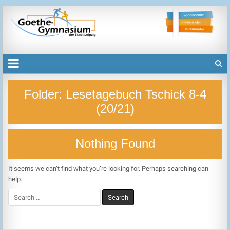
Goethegymnasium der Stadt Leipzig
voneinander, miteinander, füreinander
Folder:
Lesetagebuch Tschick 8-4
(20/21)
Nothing Found
It seems we can’t find what you’re looking for. Perhaps searching can
help.
Search
for: