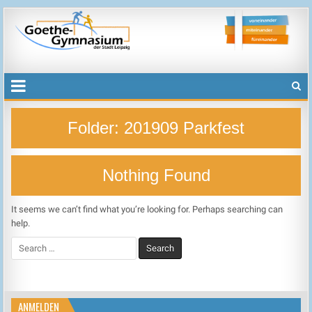
Goethegymnasium der Stadt Leipzig
voneinander, miteinander, füreinander
Folder:
201909 Parkfest
Nothing Found
It seems we can’t find what you’re looking for. Perhaps searching can
help.
Search
for:
ANMELDEN